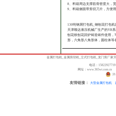
8、料箱周边支撑筋骨密度大，
9、料箱侧面带剪切刀片，方便
130吨钢屑打包机_钢刨花打包
天津顺达液压机械厂生产的YB系
刨花铁刨花回炉铸造铸件使用，
形，六角形八角形体，圆柱体等
金属打包机_金属剪切机_立式打包机_龙门剪厂
电话：15822927719
网址：www.365wt.com.c
津
友情链接：
大型金属打包机