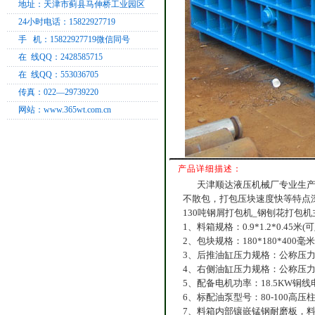
地址：天津市蓟县马伸桥工业园区
24小时电话：15822927719
手 机：15822927719微信同号
在 线QQ：2428585715
在 线QQ：553036705
传真：022—29739220
网站：www.365wt.com.cn
产品详细描述：
天津顺达液压机械厂专业生产
不散包，打包压块速度快等特点
130吨钢屑打包机_钢刨花打包
1、料箱规格：0.9*1.2*0.45
2、包块规格：180*180*400
3、后推油缸压力规格：公称压力1
4、右侧油缸压力规格：公称压力130
5、配备电机功率：18.5KW铜线
6、标配油泵型号：80-100高压
7、料箱内部镶嵌锰钢耐磨板，