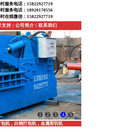
小时服务电话：15822927719
小时服务电话：18920170556
小时在线微信：15822927719
术支持
|
公司简介
|
联系我们
1
2
3
4
5
打包机，白钢打包机
，
金属剪切机