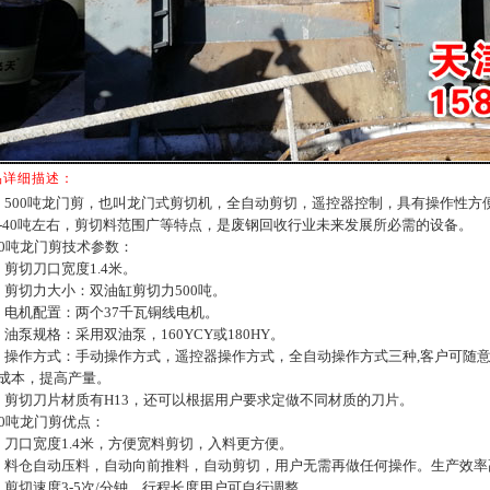
详细描述：
500吨龙门剪，也叫龙门式剪切机，全自动剪切，遥控器控制，具有操作性方
0-40吨左右，剪切料范围广等特点，是废钢回收行业未来发展所必需的设备。
00吨龙门剪技术参数：
、剪切刀口宽度1.4米。
、剪切力大小：双油缸剪切力500吨。
、电机配置：两个37千瓦铜线电机。
、油泵规格：采用双油泵，160YCY或180HY。
、操作方式：手动操作方式，遥控器操作方式，全自动操作方式三种,客户可随
成本，提高产量。
、剪切刀片材质有H13，还可以根据用户要求定做不同材质的刀片。
00吨龙门剪优点：
、刀口宽度1.4米，方便宽料剪切，入料更方便。
、料仓自动压料，自动向前推料，自动剪切，用户无需再做任何操作。生产效率
、剪切速度3-5次/分钟，行程长度用户可自行调整。