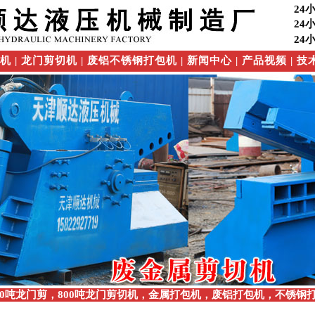
24
24
24
切机
|
龙门剪切机
|
废铝不锈钢打包机
|
新闻中心
|
产品视频
|
技
00吨龙门剪，800吨龙门剪切机
，
金属打包机
，
废铝打包机，不锈钢