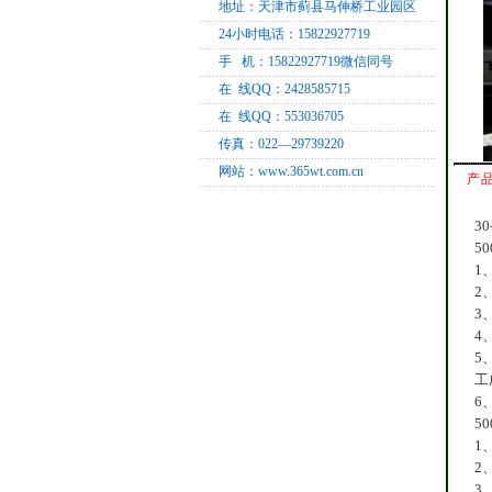
地址：天津市蓟县马伸桥工业园区
24小时电话：15822927719
手 机：15822927719微信同号
在 线QQ：2428585715
在 线QQ：553036705
传真：022—29739220
网站：www.365wt.com.cn
产品
3
5
1
2
3
4
5
工
6
5
1
2
3